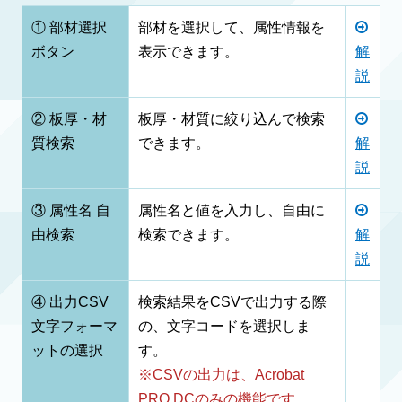
① 部材選択
部材を選択して、属性情報を
ボタン
表示できます。
解
説
② 板厚・材
板厚・材質に絞り込んで検索
質検索
できます。
解
説
③ 属性名 自
属性名と値を入力し、自由に
由検索
検索できます。
解
説
④ 出力CSV
検索結果をCSVで出力する際
文字フォーマ
の、文字コードを選択しま
ットの選択
す。
※CSVの出力は、Acrobat
PRO DCのみの機能です。